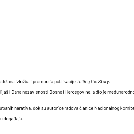
e održana izložba i promocija publikacije
Telling the Story
.
 Ilijaš i Dana nezavisnosti Bosne i Hercegovine, a dio je međunaro
urbanih narativa, dok su autorice radova članice Nacionalnog komit
ju događaju.