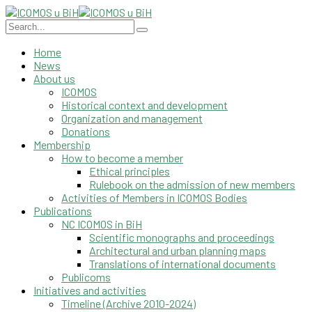
Home
News
About us
ICOMOS
Historical context and development
Organization and management
Donations
Membership
How to become a member
Ethical principles
Rulebook on the admission of new members
Activities of Members in ICOMOS Bodies
Publications
NC ICOMOS in BiH
Scientific monographs and proceedings
Architectural and urban planning maps
Translations of international documents
Publicoms
Initiatives and activities
Timeline (Archive 2010-2024)