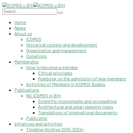
Home
News
About us
ICOMOS
Historical context and development
Organization and management
Donations
Membership
How to become a member
Ethical principles
Rulebook on the admission of new members
Activities of Members in ICOMOS Bodies
Publications
NC ICOMOS in BiH
Scientific monographs and proceedings
Architectural and urban planning maps
Translations of international documents
Publicoms
Initiatives and activities
Timeline (Archive 2010-2024)