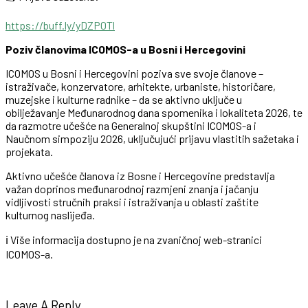
https://buff.ly/yDZP0Tl
Poziv članovima ICOMOS-a u Bosni i Hercegovini
ICOMOS u Bosni i Hercegovini poziva sve svoje članove –
istraživače, konzervatore, arhitekte, urbaniste, historičare,
muzejske i kulturne radnike – da se aktivno uključe u
obilježavanje Međunarodnog dana spomenika i lokaliteta 2026, te
da razmotre učešće na Generalnoj skupštini ICOMOS-a i
Naučnom simpoziju 2026, uključujući prijavu vlastitih sažetaka i
projekata.
Aktivno učešće članova iz Bosne i Hercegovine predstavlja
važan doprinos međunarodnoj razmjeni znanja i jačanju
vidljivosti stručnih praksi i istraživanja u oblasti zaštite
kulturnog naslijeđa.
ℹ️ Više informacija dostupno je na zvaničnoj web-stranici
ICOMOS-a.
Leave A Reply