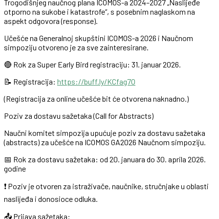
Trogodišnjeg naučnog plana ICOMOS-a 2024–2027 „Naslijeđe
otporno na sukobe i katastrofe“, s posebnim naglaskom na
aspekt odgovora (response).
Učešće na Generalnoj skupštini ICOMOS-a 2026 i Naučnom
simpoziju otvoreno je za sve zainteresirane.
🔴 Rok za Super Early Bird registraciju: 31. januar 2026.
📝 Registracija:
https://buff.ly/KCfag7O
(Registracija za online učešće bit će otvorena naknadno.)
Poziv za dostavu sažetaka (Call for Abstracts)
Naučni komitet simpozija upućuje poziv za dostavu sažetaka
(abstracts) za učešće na ICOMOS GA2026 Naučnom simpoziju.
📅 Rok za dostavu sažetaka: od 20. januara do 30. aprila 2026.
godine
❗ Poziv je otvoren za istraživače, naučnike, stručnjake u oblasti
naslijeđa i donosioce odluka.
📤 Prijava sažetaka: