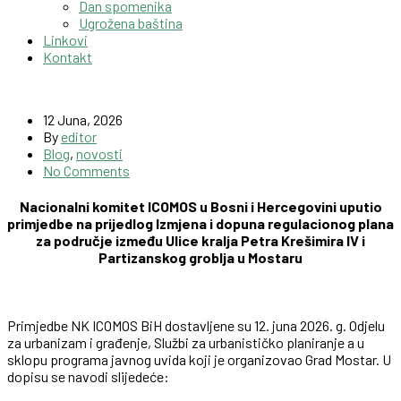
Dan spomenika
Ugrožena baština
Linkovi
Kontakt
12 Juna, 2026
By
editor
Blog
,
novosti
No Comments
Nacionalni komitet ICOMOS u Bosni i Hercegovini uputio
primjedbe na prijedlog Izmjena i dopuna regulacionog plana
za područje između Ulice kralja Petra Krešimira IV i
Partizanskog groblja u Mostaru
Primjedbe NK ICOMOS BiH dostavljene su 12. juna 2026. g. Odjelu
za urbanizam i građenje, Službi za urbanističko planiranje a u
sklopu programa javnog uvida koji je organizovao Grad Mostar. U
dopisu se navodi slijedeće: