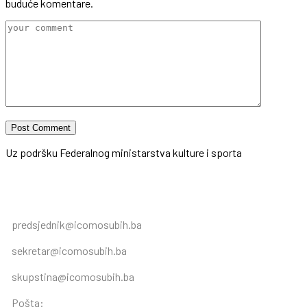
buduće komentare.
Uz podršku Federalnog ministarstva kulture i sporta
predsjednik@icomosubih.ba
sekretar@icomosubih.ba
skupstina@icomosubih.ba
Pošta: