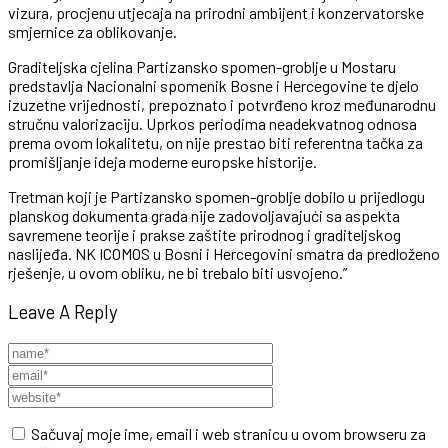
vizura, procjenu utjecaja na prirodni ambijent i konzervatorske
smjernice za oblikovanje.
Graditeljska cjelina Partizansko spomen-groblje u Mostaru
predstavlja Nacionalni spomenik Bosne i Hercegovine te djelo
izuzetne vrijednosti, prepoznato i potvrđeno kroz međunarodnu
stručnu valorizaciju. Uprkos periodima neadekvatnog odnosa
prema ovom lokalitetu, on nije prestao biti referentna tačka za
promišljanje ideja moderne europske historije.
Tretman koji je Partizansko spomen-groblje dobilo u prijedlogu
planskog dokumenta grada nije zadovoljavajući sa aspekta
savremene teorije i prakse zaštite prirodnog i graditeljskog
naslijeđa. NK ICOMOS u Bosni i Hercegovini smatra da predloženo
rješenje, u ovom obliku, ne bi trebalo biti usvojeno.”
Leave A Reply
Sačuvaj moje ime, email i web stranicu u ovom browseru za