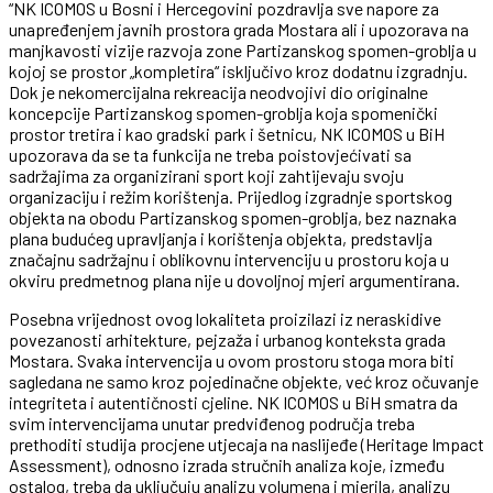
“NK ICOMOS u Bosni i Hercegovini pozdravlja sve napore za
unapređenjem javnih prostora grada Mostara ali i upozorava na
manjkavosti vizije razvoja zone Partizanskog spomen-groblja u
kojoj se prostor „kompletira“ isključivo kroz dodatnu izgradnju.
Dok je nekomercijalna rekreacija neodvojivi dio originalne
koncepcije Partizanskog spomen-groblja koja spomenički
prostor tretira i kao gradski park i šetnicu, NK ICOMOS u BiH
upozorava da se ta funkcija ne treba poistovjećivati sa
sadržajima za organizirani sport koji zahtijevaju svoju
organizaciju i režim korištenja. Prijedlog izgradnje sportskog
objekta na obodu Partizanskog spomen-groblja, bez naznaka
plana budućeg upravljanja i korištenja objekta, predstavlja
značajnu sadržajnu i oblikovnu intervenciju u prostoru koja u
okviru predmetnog plana nije u dovoljnoj mjeri argumentirana.
Posebna vrijednost ovog lokaliteta proizilazi iz neraskidive
povezanosti arhitekture, pejzaža i urbanog konteksta grada
Mostara. Svaka intervencija u ovom prostoru stoga mora biti
sagledana ne samo kroz pojedinačne objekte, već kroz očuvanje
integriteta i autentičnosti cjeline. NK ICOMOS u BiH smatra da
svim intervencijama unutar predviđenog područja treba
prethoditi studija procjene utjecaja na naslijeđe (Heritage Impact
Assessment), odnosno izrada stručnih analiza koje, između
ostalog, treba da uključuju analizu volumena i mjerila, analizu