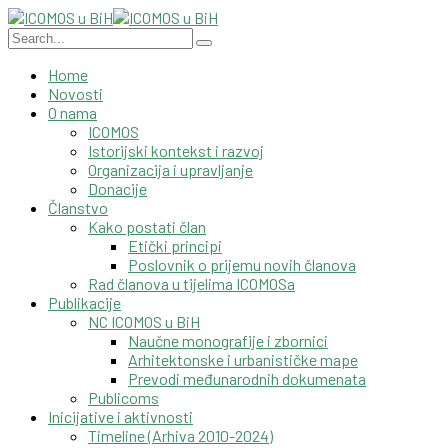
Home
Novosti
O nama
ICOMOS
Istorijski kontekst i razvoj
Organizacija i upravljanje
Donacije
Članstvo
Kako postati član
Etički principi
Poslovnik o prijemu novih članova
Rad članova u tijelima ICOMOSa
Publikacije
NC ICOMOS u BiH
Naučne monografije i zbornici
Arhitektonske i urbanističke mape
Prevodi međunarodnih dokumenata
Publicoms
Inicijative i aktivnosti
Timeline (Arhiva 2010-2024)