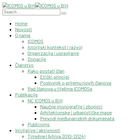
Home
Novosti
O nama
ICOMOS
Istorijski kontekst i razvoj
Organizacija i upravljanje
Donacije
Članstvo
Kako postati član
Etički principi
Poslovnik o prijemu novih članova
Rad članova u tijelima ICOMOSa
Publikacije
NC ICOMOS u BiH
Naučne monografije i zbornici
Arhitektonske i urbanističke mape
Prevodi međunarodnih dokumenata
Publicoms
Inicijative i aktivnosti
Timeline (Arhiva 2010-2024)