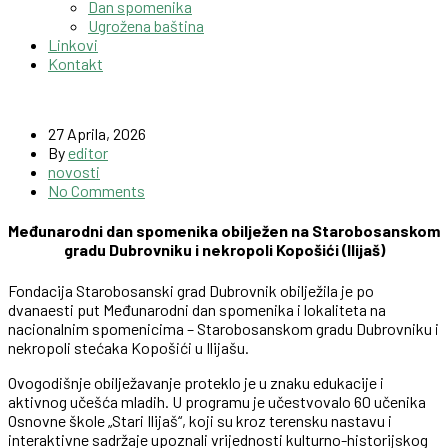
Dan spomenika
Ugrožena baština
Linkovi
Kontakt
27 Aprila, 2026
By
editor
novosti
No Comments
Međunarodni dan spomenika obilježen na Starobosanskom
gradu Dubrovniku i nekropoli Kopošići (Ilijaš)
Fondacija Starobosanski grad Dubrovnik obilježila je po
dvanaesti put Međunarodni dan spomenika i lokaliteta na
nacionalnim spomenicima – Starobosanskom gradu Dubrovniku i
nekropoli stećaka Kopošići u Ilijašu.
Ovogodišnje obilježavanje proteklo je u znaku edukacije i
aktivnog učešća mladih. U programu je učestvovalo 60 učenika
Osnovne škole „Stari Ilijaš“, koji su kroz terensku nastavu i
interaktivne sadržaje upoznali vrijednosti kulturno-historijskog