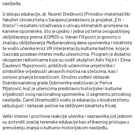
naslijeđa.
U sklopu edukacije, dr. Nusret Drešković (Prirodno-matematički
fakultet Univerziteta u Sarajevu) predstavio je projekat „EH –
Stećci“ i rezultate istraživanja o uticaju klimatskih promjena na
kamene spomenike, što je ujedno i jedna od tema ovogodišnjeg
obilježavanja prema ICOMOS-u. Hanan Filipović je govorio o
značaju obilježavanja Međunarodnog dana spomenika i lokaliteta
te vodio učenike kroz VR interpretaciju kulturne baštine, koja je
izazvala poseban interes među učesnicima. Program je dodatno
obogaćen radionicama koje su vodili skulptori Adis Fejzić i Elma
Čaušević Mujezinović, približivši učenicima umjetničke i
simboličke vrijednosti ukrasnih motiva na stećcima, kao i
osnove pisanja bosančicom. Stručno vođeni obilazak
Starobosanskog grada Dubrovnika realizovao je Perica
Mijatović, koji je učenicima predstavio historijske i kulturne
vrijednosti ovog nacionalnog spomenika. U segmentu prirodnog
naslijeđa, Ćamil Omerhodžić vodio je edukaciju o biodiverzitetu,
uključujući i obilazak pećine na obližnjem lokalitetu Kicelj.
Veliki interes i pozitivne reakcije učenika i nastavnika još jednom
su potvrdili značaj terenske edukacije kao efikasnog pristupa u
prenošenju znanja o kulturno-historijskom naslijeđu.