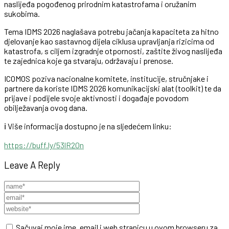
naslijeđa pogođenog prirodnim katastrofama i oružanim
sukobima.
Tema IDMS 2026 naglašava potrebu jačanja kapaciteta za hitno
djelovanje kao sastavnog dijela ciklusa upravljanja rizicima od
katastrofa, s ciljem izgradnje otpornosti, zaštite živog naslijeđa
te zajednica koje ga stvaraju, održavaju i prenose.
ICOMOS poziva nacionalne komitete, institucije, stručnjake i
partnere da koriste IDMS 2026 komunikacijski alat (toolkit) te da
prijave i podijele svoje aktivnosti i događaje povodom
obilježavanja ovog dana.
ℹ️ Više informacija dostupno je na sljedećem linku:
https://buff.ly/53lR20n
Leave A Reply
Sačuvaj moje ime, email i web stranicu u ovom browseru za