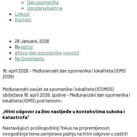
Dan spomenika
Ugrožena baština
Linkovi
Kontakt
28 Januara, 2026
By
editor
arhiva-dan-spomenika
,
novosti
No Comments
18. april 2026 – Međunarodni dan spomenika i lokaliteta (IDMS
2026)
Međunarodni savjet za spomenike i lokalitete (ICOMOS)
obilježava 18. april 2026. godine – Međunarodni dan spomenika i
lokaliteta (IDMS) pod temom:
„Hitni odgovor za živo naslijeđe u kontekstima sukoba i
katastrofa“
Nastavljajući prošlogodišnji fokus na pripremljenost,
ovogodišnja tema usmjerava pažnju na hitni odgovor u zaštiti