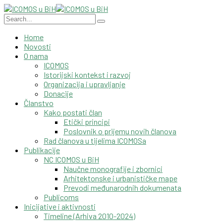
Home
Novosti
O nama
ICOMOS
Istorijski kontekst i razvoj
Organizacija i upravljanje
Donacije
Članstvo
Kako postati član
Etički principi
Poslovnik o prijemu novih članova
Rad članova u tijelima ICOMOSa
Publikacije
NC ICOMOS u BiH
Naučne monografije i zbornici
Arhitektonske i urbanističke mape
Prevodi međunarodnih dokumenata
Publicoms
Inicijative i aktivnosti
Timeline (Arhiva 2010-2024)