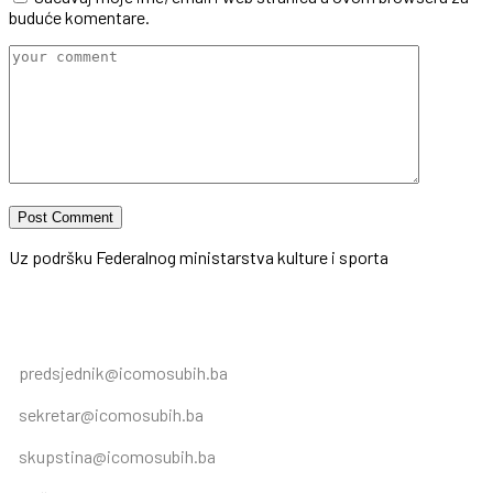
buduće komentare.
Uz podršku Federalnog ministarstva kulture i sporta
predsjednik@icomosubih.ba
sekretar@icomosubih.ba
skupstina@icomosubih.ba